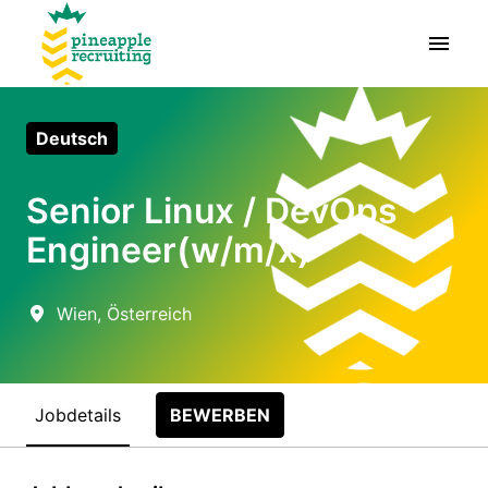
Zum
Inhalt
Startseite
springen
Deutsch
Senior Linux / DevOps
Engineer(w/m/x)
Wien
,
Österreich
Jobdetails
BEWERBEN