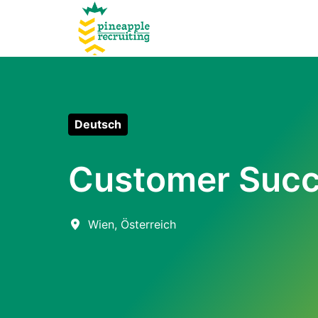
Zum
Inhalt
Startseite
springen
Deutsch
Customer Succ
Wien
,
Österreich