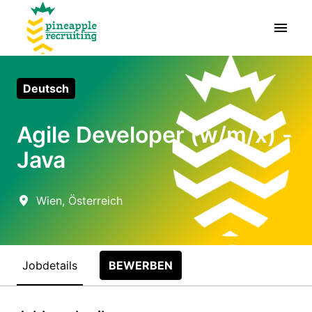
Zum
Inhalt
Startseite
springen
Deutsch
Agile Developer (w/m/x) -
Java
Wien
,
Österreich
Jobdetails
BEWERBEN