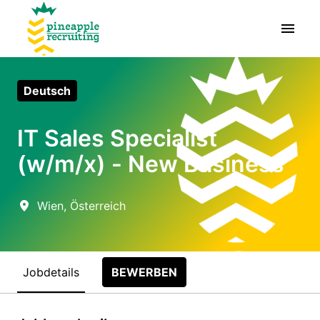
Skip
to
Homepage
content
Deutsch
IT Sales Specialist
(w/m/x) - New Business
Wien
,
Österreich
Jobdetails
BEWERBEN